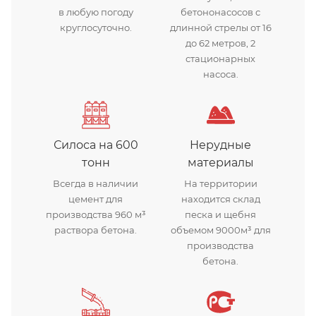
в любую погоду
бетононасосов с
круглосуточно.
длинной стрелы от 16
до 62 метров, 2
стационарных
насоса.
Силоса на 600
Нерудные
тонн
материалы
Всегда в наличии
На территории
цемент для
находится склад
производства 960 м³
песка и щебня
раствора бетона.
объемом 9000м³ для
производства
бетона.