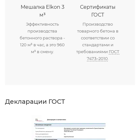
Мешалка Elkon 3
Сертификаты
м³
ГОСТ
Эффективность
Производство
производства
товарного бетона в
бетонного раствора -
соответствии со
120 м³ в час, а это 960
стандартами и
м³ в смену.
требованиями
ГОСТ
7473–2010
.
Декларации ГОСТ
Д