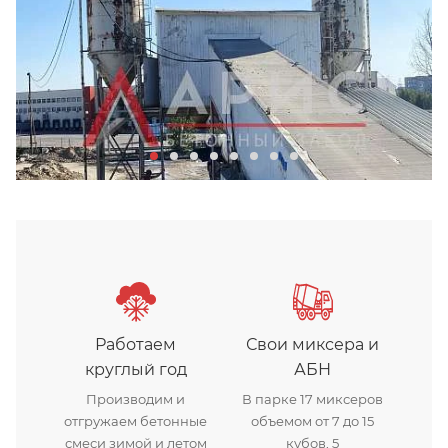
Бетонный завод Арис в Хим
Работаем
Свои миксера и
круглый год
АБН
Производим и
В парке 17 миксеров
отгружаем бетонные
объемом от 7 до 15
смеси зимой и летом
кубов, 5