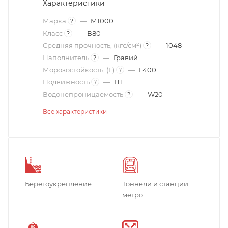
Характеристики
Марка
—
М1000
?
Класс
—
В80
?
Средняя прочность, (кгс/см²)
—
1048
?
Наполнитель
—
Гравий
?
Морозостойкость, (F)
—
F400
?
Подвижность
—
П1
?
Водонепроницаемость
—
W20
?
Все характеристики
Берегоукрепление
Тоннели и станции
метро