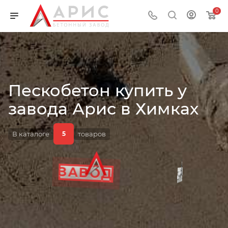
0
Пескобетон купить у
ДОСТАВКА
завода Арис в Химках
В каталоге
товаров
5
ГОСТ
ЦЕНА
ЗАВОД
КУПИТЬ