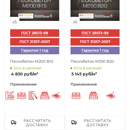
ГОСТ 28013–98
ГОСТ 28013–98
ГОСТ 31357–2007
ГОСТ 31357–2007
Гарантия 1 год
Гарантия 1 год
Пескобетон М200 В15
Пескобетон М250 В20
Есть в наличии
Есть в наличии
4 830
руб
/м³
5 145
руб
/м³
Применение
Применение
Ремонтный раствор
Выравнивающий слой
Штукатурка
Укладка тротуарной плитки
Стяжка пола
Выравнивающий сло
Укладка трот
Стяжк
РАССЧИТАТЬ
РАССЧИТАТЬ
ДОСТАВКУ
ДОСТАВКУ