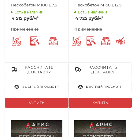
Пескобетон М100 В7,5
Пескобетон М150 В12,5
Есть в наличии
Есть в наличии
4 515
руб
/м³
4 725
руб
/м³
Применение
Применение
Ремонтный раствор
Штукатурка
Укладка тротуарной плитки
Ремонтный раствор
Штукатурка
Укладка тр
Стяж
РАССЧИТАТЬ
РАССЧИТАТЬ
ДОСТАВКУ
ДОСТАВКУ
БЫСТРЫЙ ПРОСМОТР
БЫСТРЫЙ ПРОСМОТР
КУПИТЬ
КУПИТЬ