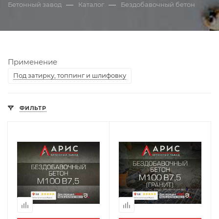
—
—
Бетонный завод
Каталог
Бездобавочный бетон
Применение
Под затирку, топпинг и шлифовку
ФИЛЬТР