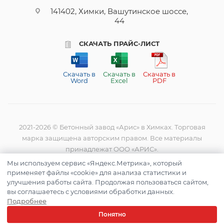
141402, Химки, Вашутинское шоссе,
44
СКАЧАТЬ ПРАЙС-ЛИСТ
Скачать в
Скачать в
Скачать в
Word
Excel
PDF
2021-2026 © Бетонный завод «Арис» в Химках. Торговая
марка защищена авторским правом. Все материалы
принадлежат ООО «АРИС».
Мы используем сервис «Яндекс.Метрика», который
применяет файлы «cookie» для анализа статистики и
Реквизиты: ИНН: 9731131044, ОГРН: 1247700182465.
улучшения работы сайта. Продолжая пользоваться сайтом,
вы соглашаетесь с условиями обработки данных.
Юр. адрес: 121609, город Москва, Осенняя ул, д. 23, помещ.
Подробнее
59/1/1
Понятно