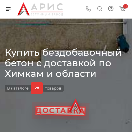
0
Купить бездобавочный
бетон с доставкой по
ОБЪЁМ
Химкам и области
В каталоге
товаров
28
ГОСЗАКУПКИ
ЦЕНА
ДОСТАВКА
ГОСТ