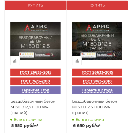
КУПИТЬ
КУПИТЬ
ГОСТ 26633–2015
ГОСТ 26633–2015
ГОСТ 7473–2010
ГОСТ 7473–2010
Гарантия 1 год
Гарантия 2 года
Бездобавочный бетон
Бездобавочный бетон
М150 В12,5 F100 W4
М150 В12,5 F100 W4
(гравий)
(гранит)
Есть в наличии
Есть в наличии
5 550
руб
/м³
6 650
руб
/м³