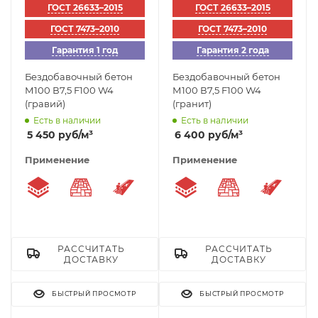
ГОСТ 26633–2015
ГОСТ 26633–2015
ГОСТ 7473–2010
ГОСТ 7473–2010
Гарантия 1 год
Гарантия 2 года
Бездобавочный бетон
Бездобавочный бетон
М100 В7,5 F100 W4
М100 В7,5 F100 W4
(гравий)
(гранит)
Есть в наличии
Есть в наличии
5 450
руб
/м³
6 400
руб
/м³
Применение
Применение
Подбетонка
Укладка тротуарной плитки
Заливка дорожек
Подбетонка
Укладка трот
Залив
РАССЧИТАТЬ
РАССЧИТАТЬ
ДОСТАВКУ
ДОСТАВКУ
БЫСТРЫЙ ПРОСМОТР
БЫСТРЫЙ ПРОСМОТР