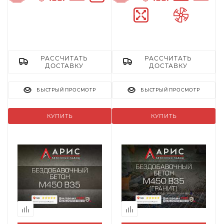
Безусадочный
Бетон ш
РАССЧИТАТЬ
РАССЧИТАТЬ
ДОСТАВКУ
ДОСТАВКУ
БЫСТРЫЙ ПРОСМОТР
БЫСТРЫЙ ПРОСМОТР
КУПИТЬ
КУПИТЬ