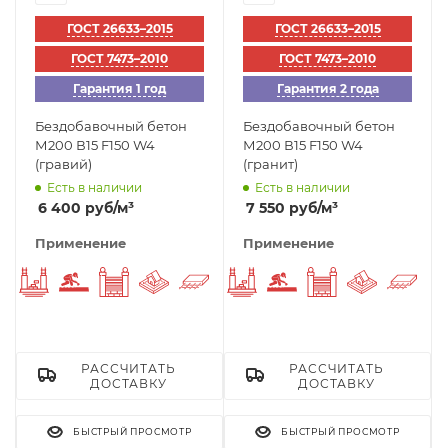
ГОСТ 26633–2015
ГОСТ 26633–2015
ГОСТ 7473–2010
ГОСТ 7473–2010
Гарантия 1 год
Гарантия 2 года
Бездобавочный бетон
Бездобавочный бетон
М200 В15 F150 W4
М200 В15 F150 W4
(гравий)
(гранит)
Есть в наличии
Есть в наличии
6 400
руб
/м³
7 550
руб
/м³
Применение
Применение
Фундаменты
Стяжка пола
Заборы
Отмостка вокруг дома
Плиты перекрытия
Фундаменты
Стяжка пола
Заборы
Отмостка
Пли
РАССЧИТАТЬ
РАССЧИТАТЬ
ДОСТАВКУ
ДОСТАВКУ
БЫСТРЫЙ ПРОСМОТР
БЫСТРЫЙ ПРОСМОТР