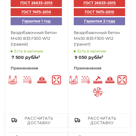
ГОСТ 26633–2015
ГОСТ 26633–2015
ГОСТ 7473–2010
ГОСТ 7473–2010
Гарантия 1 год
Гарантия 2 года
Бездобавочный бетон
Бездобавочный бетон
М450 В35 F300 W12
М450 В35 F300 W12
(гравий)
(гранит)
Есть в наличии
Есть в наличии
7 500
руб
/м³
9 050
руб
/м³
Применение
Применение
Фундаменты
Морозостойкий
Тяжелый бетон
Безусадочный
Фундаменты
Морозостойкий
Износостойк
Тяжелый
Без
Бетон шлифов
РАССЧИТАТЬ
РАССЧИТАТЬ
ДОСТАВКУ
ДОСТАВКУ