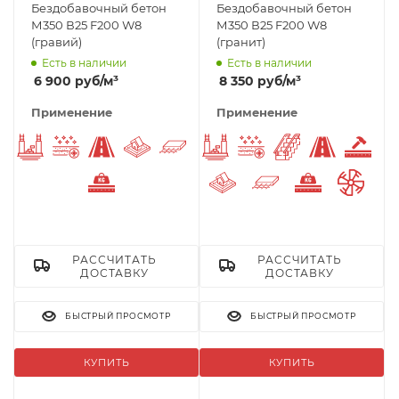
Бездобавочный бетон
Бездобавочный бетон
М350 В25 F200 W8
М350 В25 F200 W8
(гравий)
(гранит)
Есть в наличии
Есть в наличии
6 900
руб
/м³
8 350
руб
/м³
Применение
Применение
Фундаменты
Морозостойкий
Заливка дороги
Отмостка вокруг дома
Плиты перекрытия
Фундаменты
Морозостойкий
Лестницы
Заливка
Изн
Тяжелый бетон
Отмостка вокруг дома
Плиты перекрыт
Тяжелый б
Бето
РАССЧИТАТЬ
РАССЧИТАТЬ
ДОСТАВКУ
ДОСТАВКУ
БЫСТРЫЙ ПРОСМОТР
БЫСТРЫЙ ПРОСМОТР
КУПИТЬ
КУПИТЬ