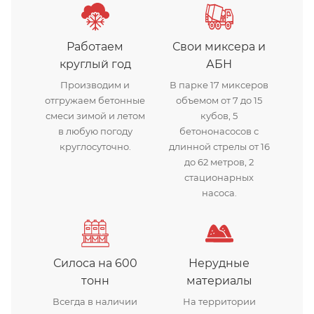
Работаем
Свои миксера и
круглый год
АБН
Производим и
В парке 17 миксеров
отгружаем бетонные
объемом от 7 до 15
смеси зимой и летом
кубов, 5
в любую погоду
бетононасосов с
круглосуточно.
длинной стрелы от 16
до 62 метров, 2
стационарных
насоса.
Силоса на 600
Нерудные
тонн
материалы
Всегда в наличии
На территории