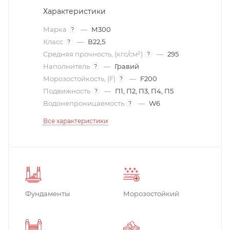
Характеристики
Марка
—
М300
?
Класс
—
В22,5
?
Средняя прочность, (кгс/см²)
—
295
?
Наполнитель
—
Гравий
?
Морозостойкость, (F)
—
F200
?
Подвижность
—
П1, П2, П3, П4, П5
?
Водонепроницаемость
—
W6
?
Все характеристики
Фундаменты
Морозостойкий