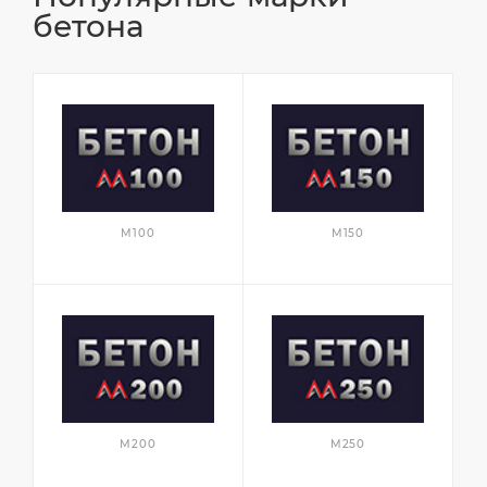
бетона
М100
М150
М200
М250