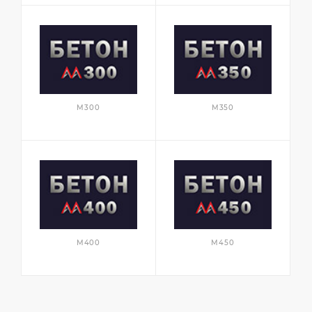
М300
М350
М400
М450