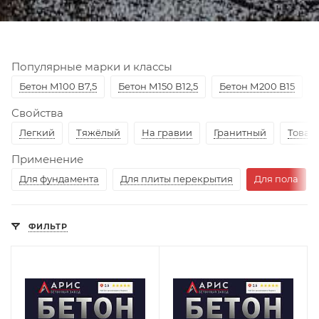
Популярные марки и классы
Бетон М100 В7,5
Бетон М150 В12,5
Бетон М200 В15
Свойства
Легкий
Тяжёлый
На гравии
Гранитный
Товар
Применение
Для фундамента
Для плиты перекрытия
Для пола
ФИЛЬТР