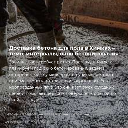
ДОБАВКИ
Доставка бетона для пола в Химках –
темп, интервалы, окно бетонирования
Заливка пола требует ритма. Поставку в Химках
планируем под окно бетонирования, задаём
интервалы между миксерами и учитываем темп
приёма, чтобы карта заливки закрывалась без
неоправданных пауз. Это снижает риск холодных
швов и помогает держать поверхность ровной по
всей площади.
Открыта грань: Доставка бетона для пола в Химках 
—
—
—
Бетонный завод
Каталог
Бетон
Бетон для стяжки пола