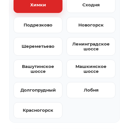
Химки
Сходня
Подрезково
Новогорск
Ленинградское
Шереметьево
шоссе
Вашутинское
Машкинское
шоссе
шоссе
Долгопрудный
Лобня
Красногорск