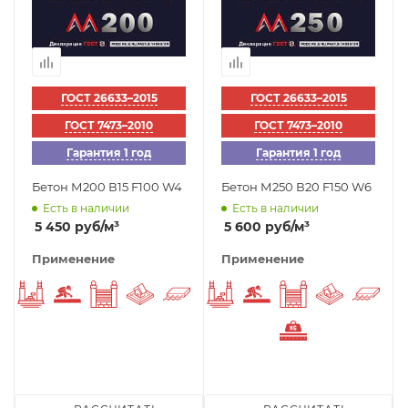
ГОСТ 26633–2015
ГОСТ 26633–2015
ГОСТ 7473–2010
ГОСТ 7473–2010
Гарантия 1 год
Гарантия 1 год
Бетон М200 В15 F100 W4
Бетон М250 В20 F150 W6
Есть в наличии
Есть в наличии
5 450
руб
/м³
5 600
руб
/м³
Применение
Применение
Фундаменты
Стяжка пола
Заборы
Отмостка вокруг дома
Плиты перекрытия
Фундаменты
Стяжка пола
Заборы
Отмостка
Пли
Тяжелый бето