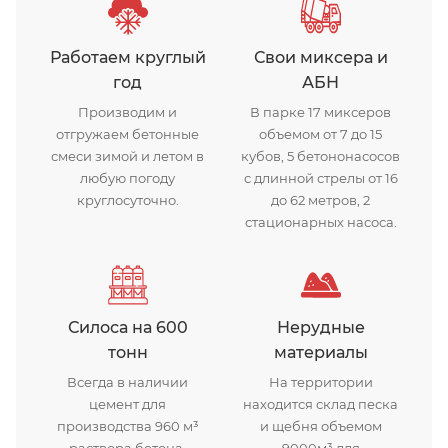
Работаем круглый
Свои миксера и
год
АБН
Производим и
В парке 17 миксеров
отгружаем бетонные
объемом от 7 до 15
смеси зимой и летом в
кубов, 5 бетононасосов
любую погоду
с длинной стрелы от 16
круглосуточно.
до 62 метров, 2
стационарных насоса.
Силоса на 600
Нерудные
тонн
материалы
Всегда в наличии
На территории
цемент для
находится склад песка
производства 960 м³
и щебня объемом
раствора бетона.
9000м³ для