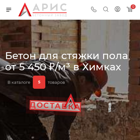
0
Бетон для стяжки пола
ЗАВОД
от 5 450 ₽/м³ в Химках
В каталоге
товаров
5
ГОСТ
ПОДАЧА
ДОСТАВКА
ЦЕНА