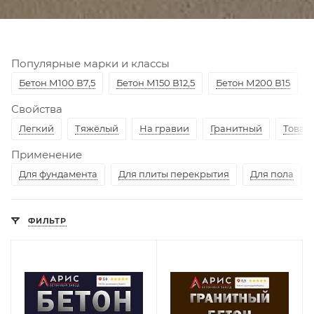
Популярные марки и классы
Бетон М100 В7,5
Бетон М150 В12,5
Бетон М200 В15
Свойства
Легкий
Тяжёлый
На гравии
Гранитный
Товар
Применение
Для фундамента
Для плиты перекрытия
Для пола
ФИЛЬТР