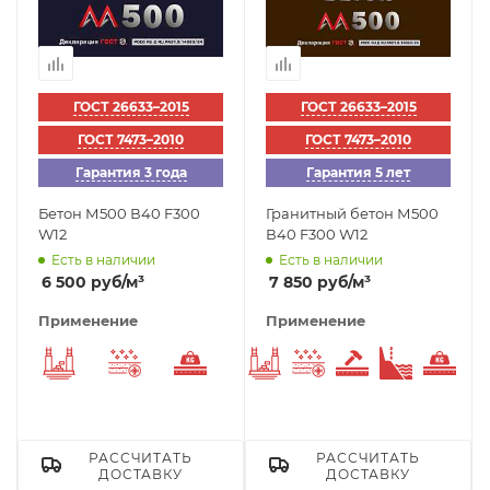
ГОСТ 26633–2015
ГОСТ 26633–2015
ГОСТ 7473–2010
ГОСТ 7473–2010
Гарантия 3 года
Гарантия 5 лет
Бетон М500 В40 F300
Гранитный бетон М500
W12
В40 F300 W12
Есть в наличии
Есть в наличии
6 500
руб
/м³
7 850
руб
/м³
Применение
Применение
Фундаменты
Морозостойкий
Тяжелый бетон
Фундаменты
Морозостойкий
Износостойк
Берегоу
Тяж
РАССЧИТАТЬ
РАССЧИТАТЬ
ДОСТАВКУ
ДОСТАВКУ