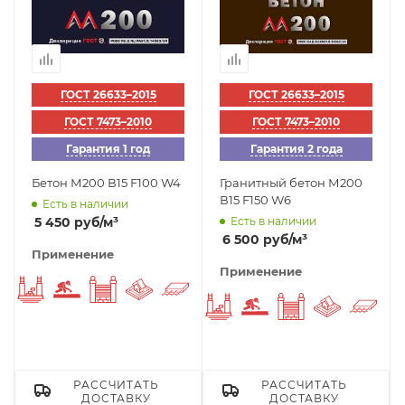
ГОСТ 26633–2015
ГОСТ 26633–2015
ГОСТ 7473–2010
ГОСТ 7473–2010
Гарантия 1 год
Гарантия 2 года
Бетон М200 В15 F100 W4
Гранитный бетон М200
В15 F150 W6
Есть в наличии
5 450
руб
/м³
Есть в наличии
6 500
руб
/м³
Применение
Применение
Фундаменты
Стяжка пола
Заборы
Отмостка вокруг дома
Плиты перекрытия
Фундаменты
Стяжка пола
Заборы
Отмостка
Пли
РАССЧИТАТЬ
РАССЧИТАТЬ
ДОСТАВКУ
ДОСТАВКУ