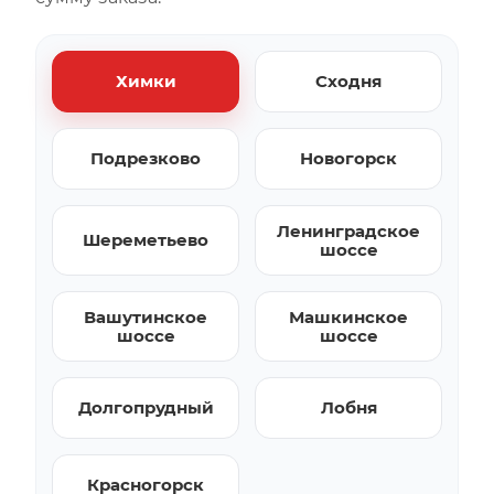
Химки
Сходня
Подрезково
Новогорск
Ленинградское
Шереметьево
шоссе
Вашутинское
Машкинское
шоссе
шоссе
Долгопрудный
Лобня
Красногорск