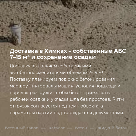
ОСАДКА
Доставка в Химках – собственные АБС
7–15 м³ и сохранение осадки
Доставку выполняем собственными
автобетоносмесителями объёмом 7–15 м³.
Поставку планируем под окно бетонирования:
маршрут, интервалы машин, условия подъезда и
порядок разгрузки, чтобы бетон приезжал в
рабочей осадке и укладка шла без простоев. Ритм
отгрузок согласуется под темп объекта, а
параметры партии подтверждаются документами.
Открыта грань: Доставка в Химках – собственные АБ
—
—
—
Бетонный завод
Каталог
Бетон
Жидкий бетон