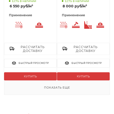
Есть в наличии
Есть в наличии
6 550
руб
/м³
8 000
руб
/м³
Применение
Применение
Морозостойкий
Тяжелый бетон
Морозостойкий
Износостойкий
Берегоукр
Тяже
РАССЧИТАТЬ
РАССЧИТАТЬ
ДОСТАВКУ
ДОСТАВКУ
БЫСТРЫЙ ПРОСМОТР
БЫСТРЫЙ ПРОСМОТР
КУПИТЬ
КУПИТЬ
ПОКАЗАТЬ ЕЩЕ