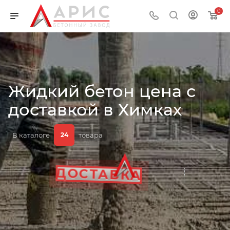
0
Жидкий бетон цена с
ДОБАВКИ
доставкой в Химках
В каталоге
товара
24
ОБЪЁМ
ЦЕНА
ГОСТ
ДОСТАВКА