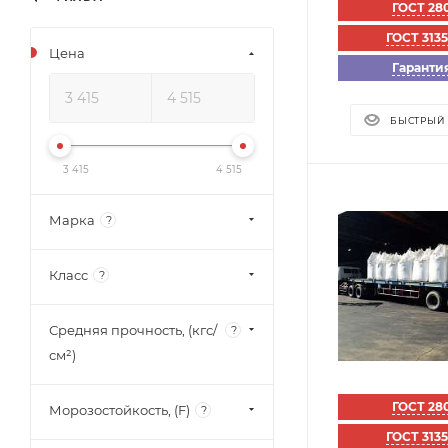
ГОСТ 28
ГОСТ 313
Цена
Гарантия
БЫСТРЫЙ
3 415
4 515
Марка
?
Класс
?
Средняя прочность, (кгс/
?
см²)
ГОСТ 28
Морозостойкость, (F)
?
ГОСТ 313