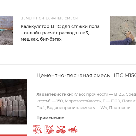
ЦЕМЕНТНО-ПЕСЧАНЫЕ СМЕСИ
Калькулятор ЦПС для стяжки пола
– онлайн расчёт расхода в м3,
мешках, биг-бэгах
Цементно-песчаная смесь ЦПС М150
Характеристики:
Класс прочности — B12,5, Сре
кгс/см² — 150, Морозостойкость, F — F100, Подв
Пк4, Водонепроницаемость — W4, Плотность — 2
Применение
Штукатурка
Ремонтный раствор
Укладка тротуарной плитки
Стяжка пола