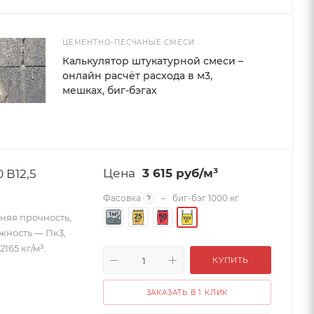
ЦЕМЕНТНО-ПЕСЧАНЫЕ СМЕСИ
Калькулятор штукатурной смеси –
онлайн расчёт расхода в м3,
мешках, биг-бэгах
 В12,5
3 615
руб
/м³
Фасовка
–
биг-бэг 1000 кг
?
дняя прочность,
ижность — Пк3,
165 кг/м³.
КУПИТЬ
ЗАКАЗАТЬ В 1 КЛИК