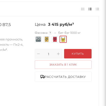
 В7,5
3 415
руб
/м³
Фасовка
–
биг-бэг 1000 кг
?
няя прочность,
жность — Пк2-4,
г/м³.
КУПИТЬ
ЗАКАЗАТЬ В 1 КЛИК
РАССЧИТАТЬ ДОСТАВКУ