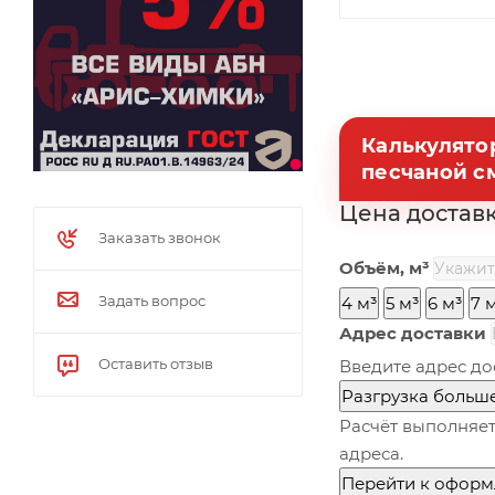
Калькулято
песчаной с
Цена достав
Заказать звонок
Объём, м³
Задать вопрос
4 м³
5 м³
6 м³
7 
Адрес доставки
Оставить отзыв
Введите адрес до
Разгрузка больше
Расчёт выполняет
адреса.
Перейти к офор