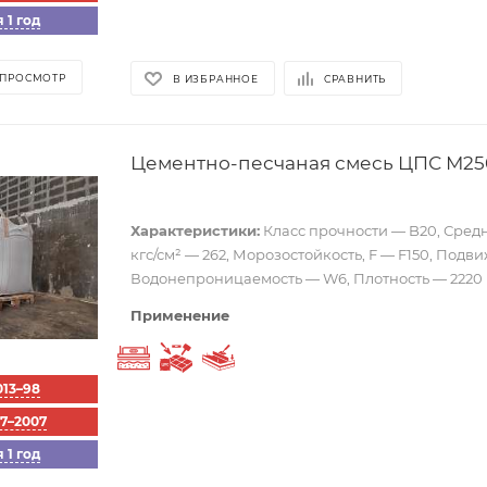
 1 год
 ПРОСМОТР
В ИЗБРАННОЕ
СРАВНИТЬ
Цементно-песчаная смесь ЦПС М25
Характеристики:
Класс прочности — B20, Средн
кгс/см² — 262, Морозостойкость, F — F150, Подв
Водонепроницаемость — W6, Плотность — 2220 к
Применение
Выравнивающий слой
Укладка тротуарной плитки
Стяжка пола
013–98
57–2007
 1 год