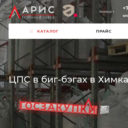
+7
Химки
or
КАТАЛОГ
ПРАЙС
ЗАВОД
ЦПС в биг-бэгах в Химк
ГОСТ
ГОСЗАКУПКИ
ДОСТАВКА
БИГ-БЭГ