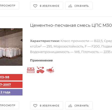
 ПРОСМОТР
В ИЗБРАННОЕ
СРАВНИТЬ
Цементно-песчаная смесь ЦПС М300
Характеристики:
Класс прочности — B22,5, Сре
кгс/см² — 295, Морозостойкость, F — F200, Подв
Водонепроницаемость — W6, Плотность — 2235 к
Применение
Выравнивающий слой
Укладка тротуарной плитки
Стяжка пола
013–98
57–2007
 2 года
 ПРОСМОТР
В ИЗБРАННОЕ
СРАВНИТЬ