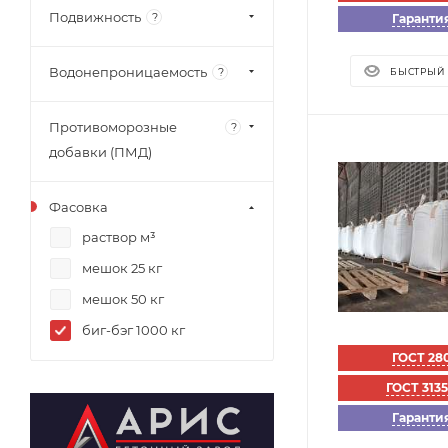
Подвижность
?
Гарантия
Водонепроницаемость
?
БЫСТРЫЙ
Противоморозные
?
добавки (ПМД)
Фасовка
раствор м³
мешок 25 кг
мешок 50 кг
биг-бэг 1000 кг
ГОСТ 28
ГОСТ 313
Гарантия