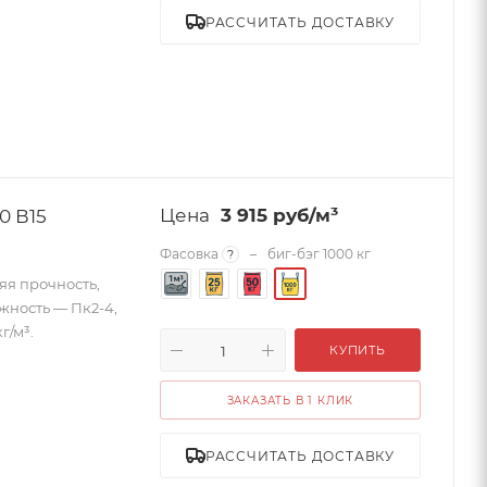
РАССЧИТАТЬ ДОСТАВКУ
0 В15
3 915
руб
/м³
Фасовка
–
биг-бэг 1000 кг
?
яя прочность,
ижность — Пк2-4,
г/м³.
КУПИТЬ
ЗАКАЗАТЬ В 1 КЛИК
тки
РАССЧИТАТЬ ДОСТАВКУ