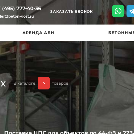
 (495) 777-40-36
ЗАКАЗАТЬ ЗВОНОК
der@beton-gost.ru
АРЕНДА АБН
БЕТОННЫ
ах
В каталоге
товаров
5
Поставка ЦПС для объектов по 44-ФЗ и 223