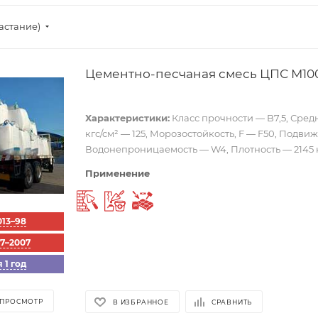
астание)
Цементно-песчаная смесь ЦПС М100
Характеристики:
Класс прочности — B7,5, Сред
кгс/см² — 125, Морозостойкость, F — F50, Подви
Водонепроницаемость — W4, Плотность — 2145 к
Применение
Штукатурка
Ремонтный раствор
Укладка тротуарной плитки
013–98
57–2007
 1 год
 ПРОСМОТР
В ИЗБРАННОЕ
СРАВНИТЬ