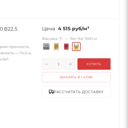
 В22,5
4 515
руб
/м³
Фасовка
–
биг-бэг 1000 кг
?
дняя прочность,
ижность — Пк2-4,
г/м³.
КУПИТЬ
ЗАКАЗАТЬ В 1 КЛИК
РАССЧИТАТЬ ДОСТАВКУ