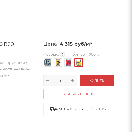
0 В20
4 315
руб
/м³
Фасовка
–
биг-бэг 1000 кг
?
яя прочность,
ижность — Пк2-4,
г/м³.
КУПИТЬ
ЗАКАЗАТЬ В 1 КЛИК
РАССЧИТАТЬ ДОСТАВКУ