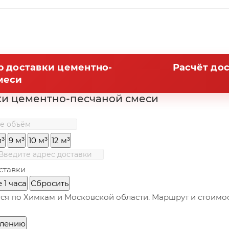
р доставки цементно-
Расчёт до
меси
ки цементно-песчаной смеси
м³
9 м³
10 м³
12 м³
ставки
 1 часа
Сбросить
ся по Химкам и Московской области. Маршрут и стоимо
млению