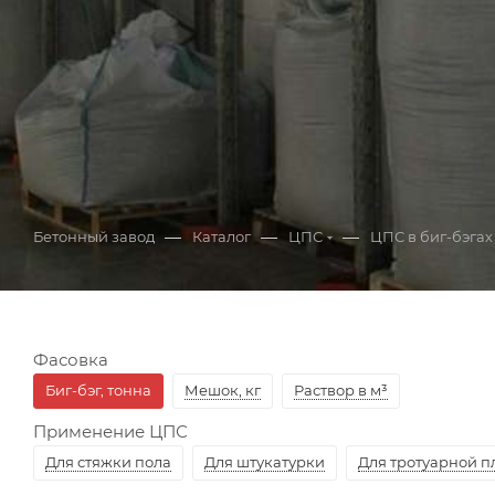
ЦЕНА
—
—
—
Бетонный завод
Каталог
ЦПС
ЦПС в биг-бэгах
Фасовка
Биг-бэг, тонна
Мешок, кг
Раствор в м³
Применение ЦПС
Для стяжки пола
Для штукатурки
Для тротуарной п