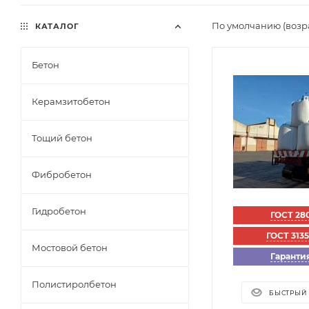
По умолчанию (возр
КАТАЛОГ
Бетон
Керамзитобетон
Тощий бетон
Фибробетон
Гидробетон
ГОСТ 28
ГОСТ 313
Мостовой бетон
Гарантия
Полистиролбетон
БЫСТРЫЙ