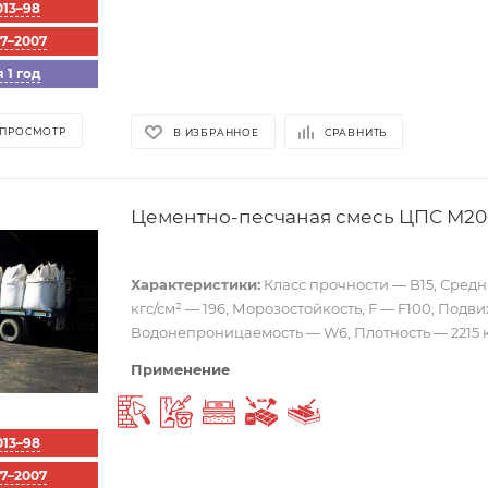
013–98
57–2007
 1 год
 ПРОСМОТР
В ИЗБРАННОЕ
СРАВНИТЬ
Цементно-песчаная смесь ЦПС М20
Характеристики:
Класс прочности — B15, Средн
кгс/см² — 196, Морозостойкость, F — F100, Подв
Водонепроницаемость — W6, Плотность — 2215 к
Применение
Штукатурка
Ремонтный раствор
Выравнивающий слой
Укладка тротуарной пли
Стяжка пола
013–98
57–2007