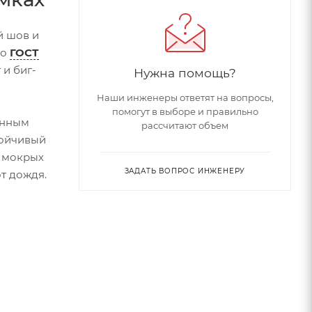
й шов и
по
ГОСТ
 и биг-
Нужна помощь?
Наши инженеры ответят на вопросы,
помогут в выборе и правильно
енным
рассчитают объем
тойчивый
в мокрых
ЗАДАТЬ ВОПРОС ИНЖЕНЕРУ
т дождя.