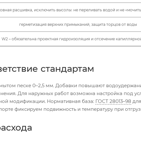
овная расшивка, исключить высолы: не переливать водой и не «мочит
герметизация верхних примыканий, защита торцов от воды
W2 – обязательна проектная гидроизоляция и отсечение капиллярно
ветствие стандартам
и мытом песке 0–2,5 мм. Добавки повышают водоудержан
олнения. Для наружных работ возможна настройка под ус
бной модификации. Нормативная база:
ГОСТ 28013–98
для
спорте фиксируем подвижность и температуру при отгруз
расхода