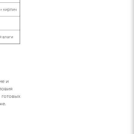
ь» кирпич
й влаги
ие и
ловия
 готовых
ке.