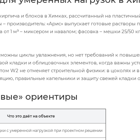
кирпича и блоков в Химках, рассчитанный на пластичны
 – производитель: «Арис» выпускает готовые растворы 
а от 1 м³ – миксером и навалом; фасовка – мешки 25/50 кг
возможны циклы увлажнения, но нет требований к повыш
овой кладки и облицовочных элементов, когда важны ус
этом W2 не отменяет строительной физики: в цоколях и 
яцию, правильные капельники и защиту свежей кладки о
евые» ориентиры
Что это даёт на объекте
дки с умеренной нагрузкой при проектном решении