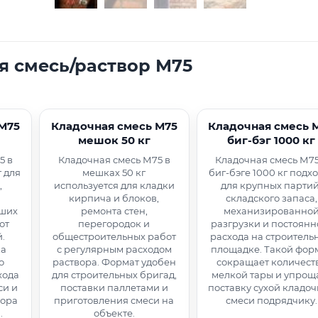
я смесь/раствор М75
 М75
Кладочная смесь М75
Кладочная смесь 
мешок 50 кг
биг-бэг 1000 кг
5 в
Кладочная смесь М75 в
Кладочная смесь М75
т для
мешках 50 кг
биг-бэге 1000 кг подх
,
используется для кладки
для крупных партий
кирпича и блоков,
складского запаса,
ьших
ремонта стен,
механизированно
от
перегородок и
разгрузки и постоянн
.
общестроительных работ
расхода на строитель
ка
с регулярным расходом
площадке. Такой фор
о
раствора. Формат удобен
сокращает количест
хода
для строительных бригад,
мелкой тары и упрощ
си и
поставки паллетами и
поставку сухой кладо
вора
приготовления смеси на
смеси подрядчику.
.
объекте.