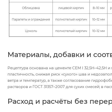
Облицовка
лицевой кирпич
8–10 мм
р
Парапеты и ограждения
полнотелый кирпич
10–12 мм
Цоколь
полнотелый кирпич
10–12 мм
Материалы, добавки и соот
Рецептура основана на цементе CEM I 32,5Н–42,5Н 
пластичность, снижая риск «сухого» шва и недозап
ветра и температур, а также согласование гидрофо
растворов и ГОСТ 31357–2007 для сухих смесей; в па
Расход и расчёты без пере