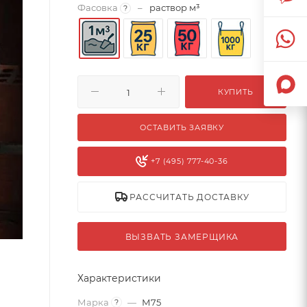
Фасовка
–
раствор м³
?
КУПИТЬ
ОСТАВИТЬ ЗАЯВКУ
+7 (495) 777-40-36
РАССЧИТАТЬ ДОСТАВКУ
ВЫЗВАТЬ ЗАМЕРЩИКА
Характеристики
Марка
—
М75
?