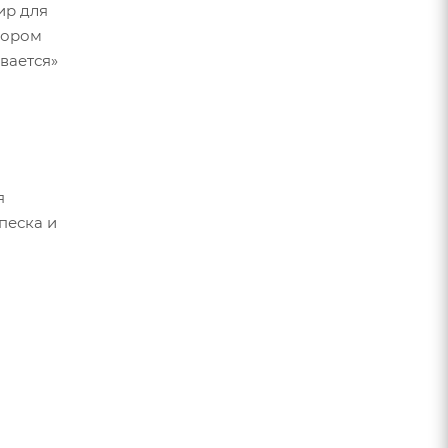
ир для
дбором
вается»
я
песка и