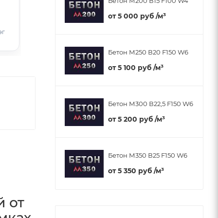
Бетон М200 В15 F100 W4
от
5 000 руб
/м³
эг
Бетон М250 В20 F150 W6
от
5 100 руб
/м³
Бетон М300 В22,5 F150 W6
от
5 200 руб
/м³
Бетон М350 В25 F150 W6
от
5 350 руб
/м³
й от
мках