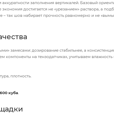
 и аккуратности заполнения вертикалей. Базовый ориент
ике экономия достигается не «урезанием» раствора, а по
е – так шов набирает прочность равномерно и не «вымы
ачества
ыми» замесами: дозирование стабильнее, а консистенци
ем компоненты на тензодатчиках, учитываем влажность 
ура, плотность.
600 куба
.
ощадки