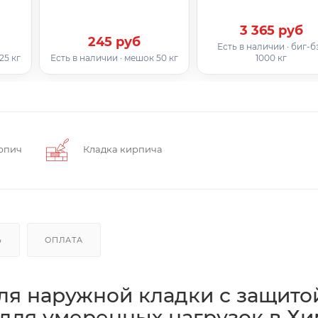
3 365 руб
245 руб
Есть в наличии · биг-б
25 кг
Есть в наличии · мешок 50 кг
1000 кг
рпич
Кладка кирпича
Ь
ОПЛАТА
ля наружной кладки с защито
 для умеренных нагрузок в Хи