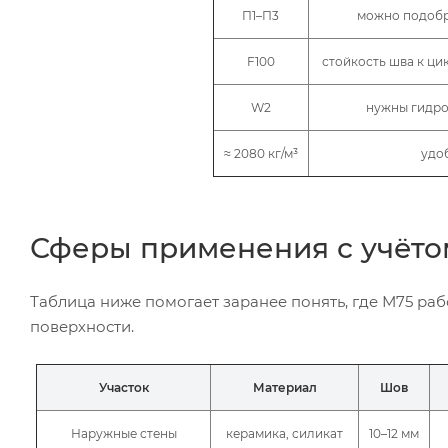
П1–П3
можно подобр
F100
стойкость шва к ци
W2
нужны гидро
≈ 2080 кг/м³
удоб
Сферы применения с учёто
Таблица ниже помогает заранее понять, где М75 рабо
поверхности.
Участок
Материал
Шов
Наружные стены
керамика, силикат
10–12 мм