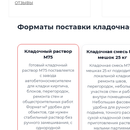
ОТЗЫВЫ
Форматы поставки кладочна
Кладочный раствор
Кладочная смесь
М75
мешок 25 кг
Готовый кладочный
Кладочная смесь М7
раствор М75 поставляется
мешках 25 кг подходи
с завода
локальной кладки
автобетоносмесителем
ремонта швов,
для кладки кирпича,
перегородок, небол
блоков, перегородок,
участков стен и раб
ремонта стен и
внутри помещений
общестроительных работ.
Небольшая фасов
Формат м³ удобен для
удобна для ручног
объектов, где нужен
подъёма, точного рас
стабильный раствор без
сухой кладочной сме
ручного замешивания, с
приготовления раст
однородной
малыми партиями