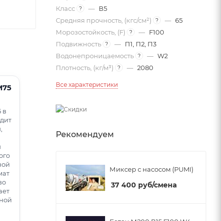
Класс
—
В5
?
Средняя прочность, (кгс/см²)
—
65
?
Морозостойкость, (F)
—
F100
?
Подвижность
—
П1, П2, П3
?
Водонепроницаемость
—
W2
?
Плотность, (кг/м³)
—
2080
?
Все характеристики
М75
 в
одит
,
Рекомендуем
й
ого
ной
Миксер с насосом (PUMI)
мат
во
37 400
руб
/смена
ает
чной