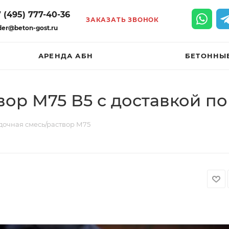
 (495) 777-40-36
ЗАКАЗАТЬ ЗВОНОК
der@beton-gost.ru
АРЕНДА АБН
БЕТОННЫ
вор М75 В5 с доставкой п
дочная смесь/раствор М75