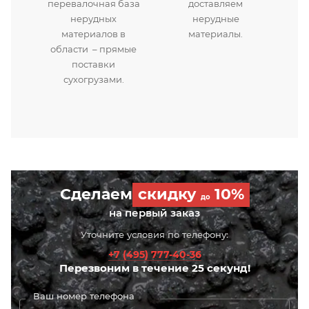
перевалочная база
доставляем
нерудных
нерудные
материалов в
материалы.
области – прямые
поставки
сухогрузами.
Сделаем
скидку
10%
до
на первый заказ
Уточните условия по телефону:
+7 (495) 777-40-36
Перезвоним в течение 25 секунд!
Ваш номер телефона