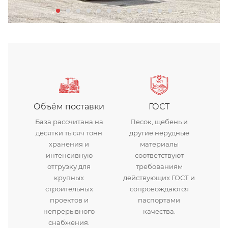
щебень гранитный
Объём поставки
ГОСТ
База рассчитана на
Песок, щебень и
десятки тысяч тонн
другие нерудные
хранения и
материалы
интенсивную
соответствуют
отгрузку для
требованиям
крупных
действующих ГОСТ и
строительных
сопровождаются
проектов и
паспортами
непрерывного
качества.
снабжения.