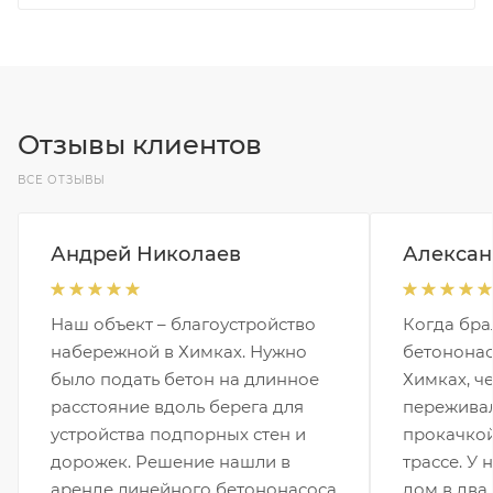
Отзывы клиентов
ВСЕ ОТЗЫВЫ
Андрей Николаев
Алексан
Наш объект – благоустройство
Когда бра
набережной в Химках. Нужно
бетононас
было подать бетон на длинное
Химках, че
расстояние вдоль берега для
переживал
устройства подпорных стен и
прокачкой
дорожек. Решение нашли в
трассе. У 
аренде линейного бетононасоса
дом в два