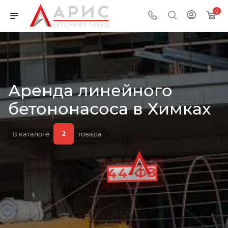
0
Аренда линейного
АРЕНДА
бетононасоса в Химках
В каталоге
товара
2
ДОКУМЕНТЫ
ОБЪЕКТЫ
44-ФЗ
ОПЕРАТОР