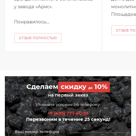
у завода «Арис».
монолитно
Площадка.
Понравилось:...
ОТЗЫВ П
ОТЗЫВ ПОЛНОСТЬЮ
Сделаем
скидку
10%
до
на первый заказ
Уточните условия по телефону:
+7 (495) 777-40-36
Перезвоним в течение 25 секунд!
Ваш номер телефона