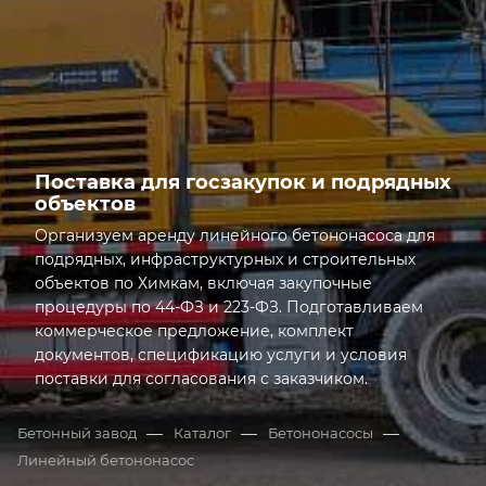
ТРАССА
Поставка для госзакупок и подрядных
объектов
Организуем аренду линейного бетононасоса для
подрядных, инфраструктурных и строительных
объектов по Химкам, включая закупочные
процедуры по 44-ФЗ и 223-ФЗ. Подготавливаем
коммерческое предложение, комплект
документов, спецификацию услуги и условия
поставки для согласования с заказчиком.
Открыта грань: Поставка для госзакупок и подрядн
—
—
—
Бетонный завод
Каталог
Бетононасосы
Линейный бетононасос