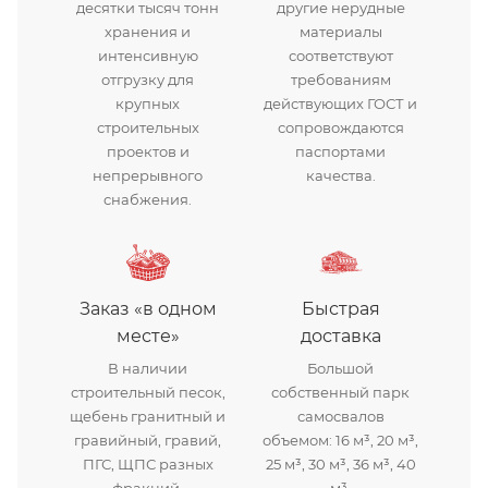
десятки тысяч тонн
другие нерудные
хранения и
материалы
интенсивную
соответствуют
отгрузку для
требованиям
крупных
действующих ГОСТ и
строительных
сопровождаются
проектов и
паспортами
непрерывного
качества.
снабжения.
Заказ «в одном
Быстрая
месте»
доставка
В наличии
Большой
строительный песок,
собственный парк
щебень гранитный и
самосвалов
гравийный, гравий,
объемом: 16 м³, 20 м³,
ПГС, ЩПС разных
25 м³, 30 м³, 36 м³, 40