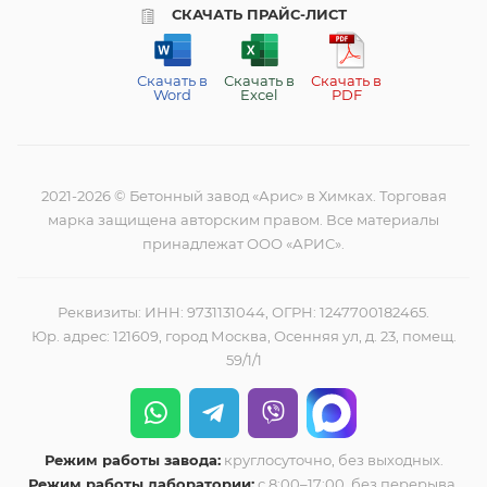
СКАЧАТЬ ПРАЙС-ЛИСТ
Скачать в
Скачать в
Скачать в
Word
Excel
PDF
2021-2026 © Бетонный завод «Арис» в Химках. Торговая
марка защищена авторским правом. Все материалы
принадлежат ООО «АРИС».
Реквизиты: ИНН: 9731131044, ОГРН: 1247700182465.
Юр. адрес: 121609, город Москва, Осенняя ул, д. 23, помещ.
59/1/1
Режим работы завода:
круглосуточно, без выходных.
Режим работы лаборатории:
с 8:00–17:00, без перерыва,