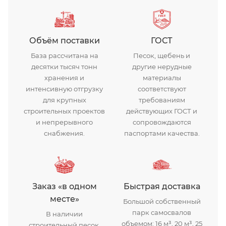
щебень гранитный
Объём поставки
ГОСТ
База рассчитана на
Песок, щебень и
десятки тысяч тонн
другие нерудные
хранения и
материалы
интенсивную отгрузку
соответствуют
для крупных
требованиям
строительных проектов
действующих ГОСТ и
и непрерывного
сопровождаются
снабжения.
паспортами качества.
Заказ «в одном
Быстрая доставка
месте»
Большой собственный
парк самосвалов
В наличии
объемом: 16 м³, 20 м³, 25
строительный песок,