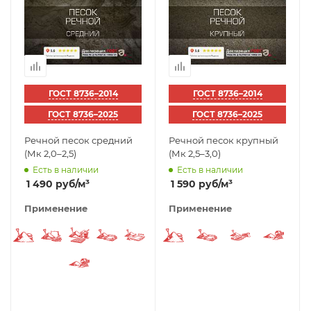
ГОСТ 8736–2014
ГОСТ 8736–2014
ГОСТ 8736–2025
ГОСТ 8736–2025
Речной песок средний
Речной песок крупный
(Мк 2,0–2,5)
(Мк 2,5–3,0)
Есть в наличии
Есть в наличии
1 490
руб
/м³
1 590
руб
/м³
Применение
Применение
Строительный песок
Песок для раствора
Песок для стяжки
Песок под фундамент
Песок для тротуарной плитки 
Строительный песок
Песок под фунд
Песок для
Песо
Песок для бетона