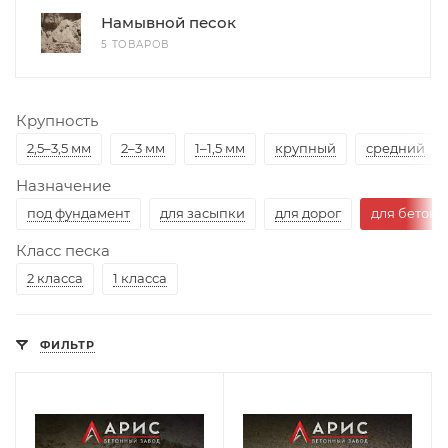
Намывной песок
5 ТОВАРОВ
Крупность
2,5–3,5 мм
2–3 мм
1–1,5 мм
крупный
средний
Назначение
под фундамент
для засыпки
для дорог
для бетона
Класс песка
2 класса
1 класса
ФИЛЬТР