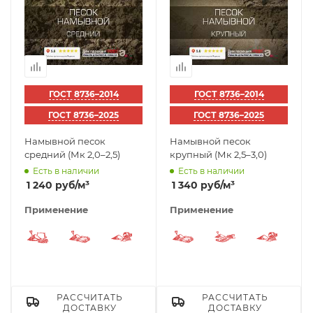
ГОСТ 8736–2014
ГОСТ 8736–2014
ГОСТ 8736–2025
ГОСТ 8736–2025
Намывной песок
Намывной песок
средний (Мк 2,0–2,5)
крупный (Мк 2,5–3,0)
Есть в наличии
Есть в наличии
1 240
руб
/м³
1 340
руб
/м³
Применение
Применение
Песок для раствора
Песок под фундамент
Песок для бетона
Песок под фундамен
Песок для др
Песок
РАССЧИТАТЬ
РАССЧИТАТЬ
ДОСТАВКУ
ДОСТАВКУ