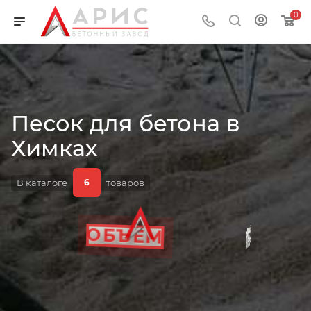
0
Песок для бетона в
ЦЕНА
Химках
В каталоге
товаров
6
ГОСТ
ТЕНДЕР
ОБЪЕМ
КАЧЕСТВО