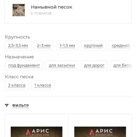
Намывной песок
5 ТОВАРОВ
Крупность
2,5–3,5 мм
2–3 мм
1–1,5 мм
крупный
средний
Назначение
под фундамент
для засыпки
для дорог
для бетона
Класс песка
2 класса
1 класса
ФИЛЬТР