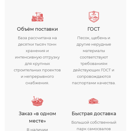
щебень гранитный
Объём поставки
ГОСТ
База рассчитана на
Песок, щебень и
десятки тысяч тонн
другие нерудные
хранения и
материалы
интенсивную отгрузку
соответствуют
для крупных
требованиям
строительных проектов
действующих ГОСТ и
и непрерывного
сопровождаются
снабжения.
паспортами качества.
Заказ «в одном
Быстрая доставка
месте»
Большой собственный
парк самосвалов
В наличии