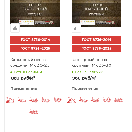
ГОСТ 8736–2014
ГОСТ 8736–2014
ГОСТ 8736–2025
ГОСТ 8736–2025
Карьерный песок
Карьерный песок
средний (Мк 2,0–2,5)
крупный (Мк 2,5–3,0)
Есть в наличии
Есть в наличии
860
руб
/м³
960
руб
/м³
Применение
Применение
Строительный песок
Песок под фундамент
Песок для подушки
Песок для тротуарной плитки и бр
Песок для засыпки
Строительный песок
Песок под фундам
Песок для по
Песок дл
Пес
Песок для дорог