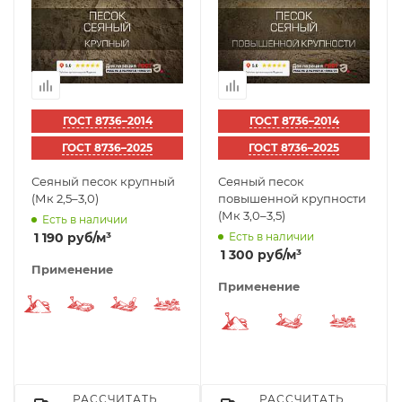
ГОСТ 8736–2014
ГОСТ 8736–2014
ГОСТ 8736–2025
ГОСТ 8736–2025
Сеяный песок крупный
Сеяный песок
(Мк 2,5–3,0)
повышенной крупности
(Мк 3,0–3,5)
Есть в наличии
1 190
руб
/м³
Есть в наличии
1 300
руб
/м³
Применение
Применение
Строительный песок
Песок под фундамент
Песок для подушки
Песок для дорог
Строительный песок
Песок для по
Песок
РАССЧИТАТЬ
РАССЧИТАТЬ