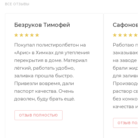
ВСЕ ОТЗЫВЫ
Безруков Тимофей
Сафонов
Покупал полистиролбетон на
Работаю п
«Арис» в Химках для утепления
заказываю
перекрытия в доме. Материал
на заводе
лёгкий, работать удобно,
брали жи
заливка прошла быстро.
для залив
Привезли вовремя, дали
Производс
паспорт качества. Очень
раствор с
доволен, буду брать ещё.
без комко
качества и
ОТЗЫВ ПОЛНОСТЬЮ
ОТЗЫВ П