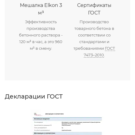
Мешалка Elkon 3
Сертификаты
м³
ГОСТ
Эффективность
Производство
производства
товарного бетона в
бетонного раствора -
соответствии со
120 м³ в час, а это 960
стандартами и
м³ в смену.
требованиями
ГОСТ
7473–2010
.
Декларации ГОСТ
Д