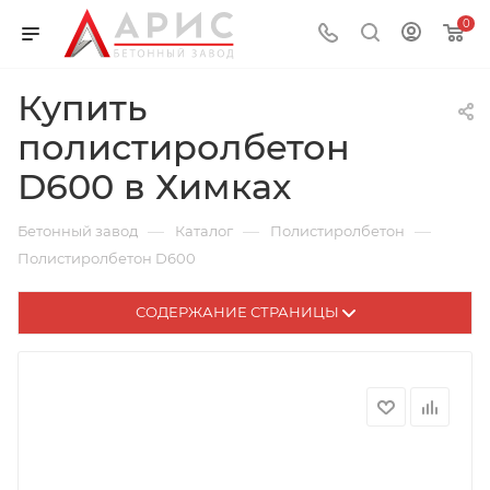
0
Купить
полистиролбетон
D600 в Химках
—
—
—
Бетонный завод
Каталог
Полистиролбетон
Полистиролбетон D600
СОДЕРЖАНИЕ СТРАНИЦЫ