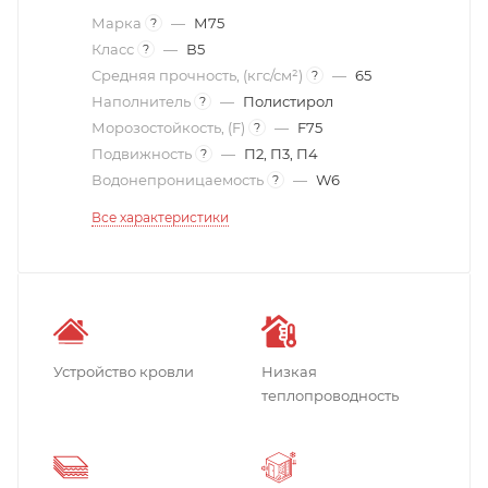
Марка
—
М75
?
Класс
—
В5
?
Средняя прочность, (кгс/см²)
—
65
?
Наполнитель
—
Полистирол
?
Морозостойкость, (F)
—
F75
?
Подвижность
—
П2, П3, П4
?
Водонепроницаемость
—
W6
?
Все характеристики
Устройство кровли
Низкая
теплопроводность