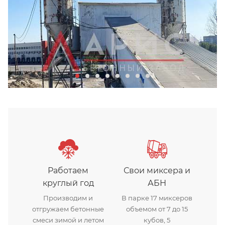
Бетонный завод Арис в Хим
Работаем
Свои миксера и
круглый год
АБН
Производим и
В парке 17 миксеров
отгружаем бетонные
объемом от 7 до 15
смеси зимой и летом
кубов, 5