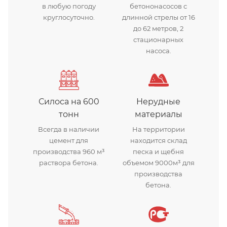
в любую погоду
бетононасосов с
круглосуточно.
длинной стрелы от 16
до 62 метров, 2
стационарных
насоса.
Силоса на 600
Нерудные
тонн
материалы
Всегда в наличии
На территории
цемент для
находится склад
производства 960 м³
песка и щебня
раствора бетона.
объемом 9000м³ для
производства
бетона.