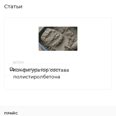
Статьи
БЕТОН
Конфигуратор состава
РАССЧИТАТЬ ДОСТАВКУ
полистиролбетона
ПРАЙС