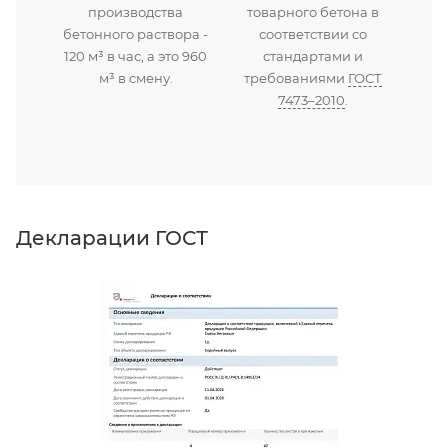
производства
товарного бетона в
бетонного раствора -
соответствии со
120 м³ в час, а это 960
стандартами и
м³ в смену.
требованиями
ГОСТ
7473–2010
.
Декларации ГОСТ
Д