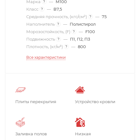
Марка
—
М100
?
Класс
—
В7,5
?
Средняя прочность, (кгс/см²)
—
75
?
Наполнитель
—
Полистирол
?
Морозостойкость, (F)
—
F100
?
Подвижность
—
П1, П2, П3
?
Плотность, (кг/м³)
—
800
?
Все характеристики
Плиты перекрытия
Устройство кровли
Заливка полов
Низкая