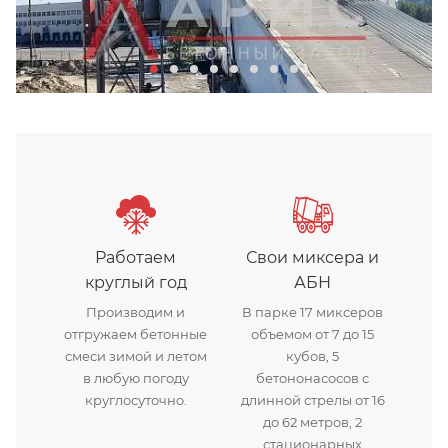
Бетонный завод Арис в Хим
Работаем
Свои миксера и
круглый год
АБН
Производим и
В парке 17 миксеров
отгружаем бетонные
объемом от 7 до 15
смеси зимой и летом
кубов, 5
в любую погоду
бетононасосов с
круглосуточно.
длинной стрелы от 16
до 62 метров, 2
стационарных