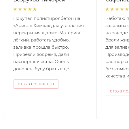
Покупал полистиролбетон на
Работаю п
«Арис» в Химках для утепления
заказываю
перекрытия в доме. Материал
на заводе
лёгкий, работать удобно,
брали жи
заливка прошла быстро.
для залив
Привезли вовремя, дали
Производс
паспорт качества. Очень
раствор с
доволен, буду брать ещё.
без комко
качества и
ОТЗЫВ ПОЛНОСТЬЮ
ОТЗЫВ П