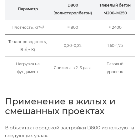
D800
Тяжёлый бетон
Параметр
(полистиролбетон)
М200–М250
Плотность, кг/м³
≈ 800
≈ 2400
Теплопроводность,
0,20–0,22
1,60–1,75
Вт/(м·К)
Нагрузка на
Базовый
Снижена в 2–3 раза
фундамент
уровень
Применение в жилых и
смешанных проектах
В объектах городской застройки D800 используют в
следующих узлах: