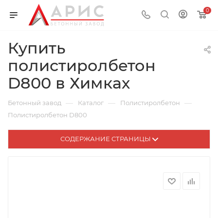
0
Купить
полистиролбетон
D800 в Химках
—
—
—
Бетонный завод
Каталог
Полистиролбетон
Полистиролбетон D800
СОДЕРЖАНИЕ СТРАНИЦЫ