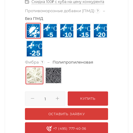
Скидка 100₽ с куба на цену конкурента
Противоморозные добавки (ПМД)
–
?
Без ПМД
Фибра
–
Полипропиленовая
?
КУПИТЬ
ОСТАВИТЬ ЗАЯВКУ
+7 (495) 777-40-36