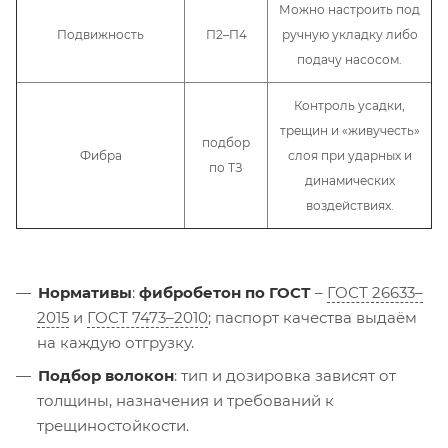
Можно настроить под
Подвижность
П2–П4
ручную укладку либо
подачу насосом.
Контроль усадки,
трещин и «живучесть»
подбор
Фибра
слоя при ударных и
по ТЗ
динамических
воздействиях.
Нормативы
:
фибробетон по ГОСТ
–
ГОСТ 26633–
2015
и
ГОСТ 7473–2010
; паспорт качества выдаём
на каждую отгрузку.
Подбор волокон
: тип и дозировка зависят от
толщины, назначения и требований к
трещиностойкости.