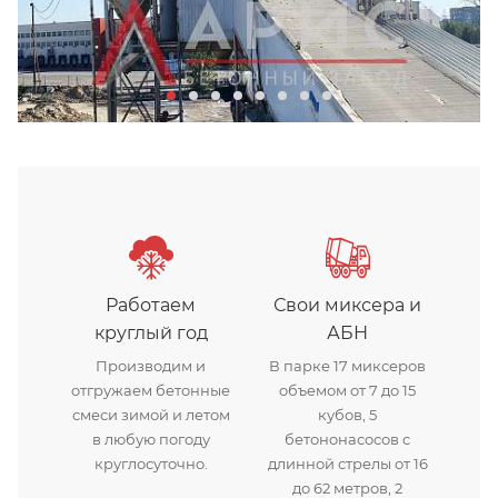
Бетонный завод Арис в Хим
Работаем
Свои миксера и
круглый год
АБН
Производим и
В парке 17 миксеров
отгружаем бетонные
объемом от 7 до 15
смеси зимой и летом
кубов, 5
в любую погоду
бетононасосов с
круглосуточно.
длинной стрелы от 16
до 62 метров, 2