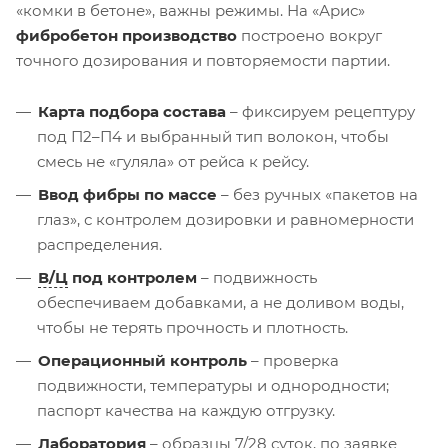
«комки в бетоне», важны режимы. На «Арис»
фибробетон производство
построено вокруг
точного дозирования и повторяемости партии.
Карта подбора состава
– фиксируем рецептуру
под П2–П4 и выбранный тип волокон, чтобы
смесь не «гуляла» от рейса к рейсу.
Ввод фибры по массе
– без ручных «пакетов на
глаз», с контролем дозировки и равномерности
распределения.
В/Ц
под контролем
– подвижность
обеспечиваем добавками, а не доливом воды,
чтобы не терять прочность и плотность.
Операционный контроль
– проверка
подвижности, температуры и однородности;
паспорт качества на каждую отгрузку.
Лаборатория
– образцы 7/28 суток, по заявке