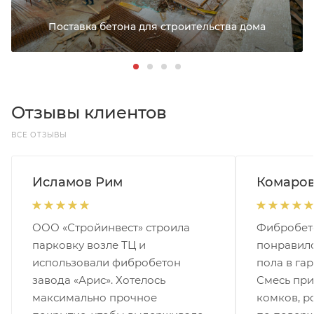
Поставка бетона для строительства дома
Отзывы клиентов
ВСЕ ОТЗЫВЫ
Исламов Рим
Комаров
ООО «Стройинвест» строила
Фибробето
парковку возле ТЦ и
понравилс
использовали фибробетон
пола в га
завода «Арис». Хотелось
Смесь при
максимально прочное
комков, р