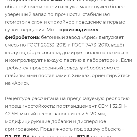
обычной смеси «впритык» уже мало: нужен более
уверенный запас по прочности, стабильная
геометрия слоя и спокойное поведение в первые
сутки твердения. Мы –
производитель
фибробетона
: бетонный завод «Арис» выпускает
смесь по
ГОСТ 26633–2015
и
ГОСТ 7473–2010
, ведёт
карту подбора состава, дозирует волокна по массе
и контролирует каждую партию в лаборатории. Если
требуется проверенный
завод фибробетона
со
стабильными поставками в Химках, ориентируйтесь
на «Арис».
Рецептура рассчитана на предсказуемую реологию
и трещиностойкость:
портландцемент
CEM I 32,5Н–
42,5Н, мытый песок, заполнители 5–20 мм,
модифицирующие добавки и дисперсное
армирование
. Подвижность под задачу объекта –
П2, П3, П4
. Класс прочности –
B12,5
, средняя