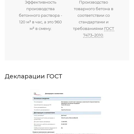
Эффективность
Производство
производства
товарного бетона в
бетонного раствора -
соответствии со
120 м³ в час, а это 960
стандартами и
м³ в смену.
требованиями
ГОСТ
7473–2010
.
Декларации ГОСТ
Д