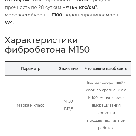
прочность по 28 суткам –
≈ 164 кгс/см²
,
морозостойкость
–
F100
, водонепроницаемость –
W4
.
Характеристики
фибробетона М150
Параметр
Значение
Что важно на объекте
Более «собранный»
слой по сравнению с
М100, меньше риск
М150,
Марка и класс
выкрашивания
B12,5
кромок и
продавливания при
работах.