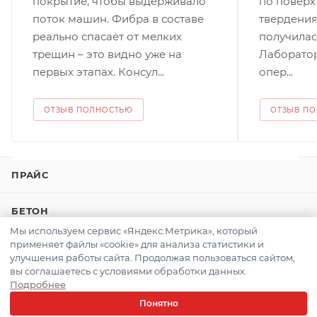
покрытие, чтобы выдерживало
по поверх
поток машин. Фибра в составе
твердения
реально спасает от мелких
получилась
трещин – это видно уже на
Лаборатор
РАССЧИТАТЬ ДОСТАВКУ
первых этапах. Консул...
опер...
ОТЗЫВ ПОЛНОСТЬЮ
ОТЗЫВ П
ПРАЙС
БЕТОН
Мы используем сервис «Яндекс.Метрика», который
применяет файлы «cookie» для анализа статистики и
КЕРАМЗИТОБЕТОН
улучшения работы сайта. Продолжая пользоваться сайтом,
вы соглашаетесь с условиями обработки данных.
ТОЩИЙ БЕТОН
Подробнее
Понятно