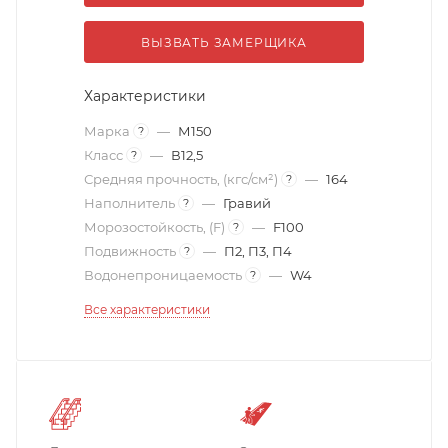
ВЫЗВАТЬ ЗАМЕРЩИКА
Характеристики
Марка
—
М150
?
Класс
—
В12,5
?
Средняя прочность, (кгс/см²)
—
164
?
Наполнитель
—
Гравий
?
Морозостойкость, (F)
—
F100
?
Подвижность
—
П2, П3, П4
?
Водонепроницаемость
—
W4
?
Все характеристики