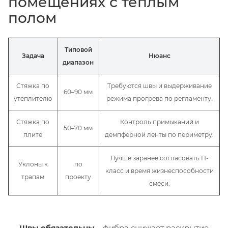
помещениях с тёплым
полом
Типовой
Задача
Нюанс
диапазон
Стяжка по
Требуются швы и выдерживание
60–90 мм
утеплителю
режима прогрева по регламенту.
Стяжка по
Контроль примыканий и
50–70 мм
плите
демпферной ленты по периметру.
Лучше заранее согласовать П-
Уклоны к
по
класс и время жизнеспособности
трапам
проекту
смеси.
Швы обязательны
– фибра снижает раскрытие,