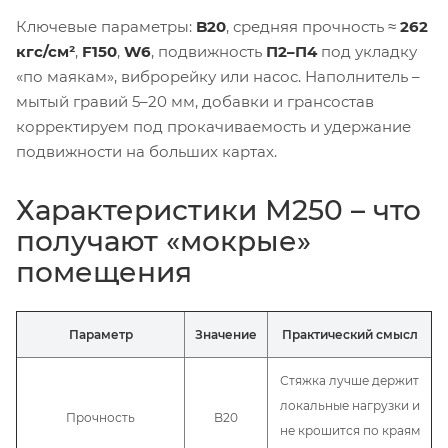
Ключевые параметры:
B20
, средняя прочность ≈
262
кгс/см²
,
F150
,
W6
, подвижность
П2–П4
под укладку
«по маякам», виброрейку или насос. Наполнитель –
мытый гравий 5–20 мм, добавки и грансостав
корректируем под прокачиваемость и удержание
подвижности на больших картах.
Характеристики М250 – что
получают «мокрые»
помещения
Параметр
Значение
Практический смысл
Стяжка лучше держит
локальные нагрузки и
Прочность
B20
не крошится по краям