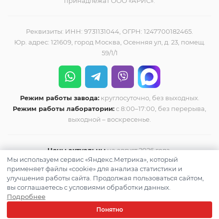
принадлежат ООО «АРИС».
Реквизиты: ИНН: 9731131044, ОГРН: 1247700182465.
Юр. адрес: 121609, город Москва, Осенняя ул, д. 23, помещ.
59/1/1
Режим работы завода:
круглосуточно, без выходных.
Режим работы лаборатории:
с 8:00–17:00, без перерыва,
выходной – воскресенье.
Цены актуальны
на август 2026 года.
Мы используем сервис «Яндекс.Метрика», который
применяет файлы «cookie» для анализа статистики и
улучшения работы сайта. Продолжая пользоваться сайтом,
вы соглашаетесь с условиями обработки данных.
Подробнее
Понятно