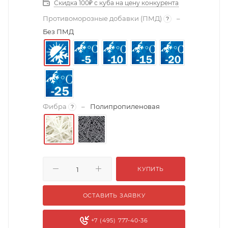
Скидка 100₽ с куба на цену конкурента
Противоморозные добавки (ПМД)
–
?
Без ПМД
Фибра
–
Полипропиленовая
?
КУПИТЬ
ОСТАВИТЬ ЗАЯВКУ
+7 (495) 777-40-36