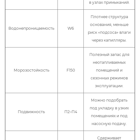
в узлах примыканий.
Плотнее структура
основания, меньше
Водонепроницаемость
W6
риск «подсоса» влаги
через капилляры.
Полезный запас для
неотапливаемых
Морозостойкость
F150
помещений и
сезонных режимов
эксплуатации.
Можно подобрать
под укладку в узких
Подвижность
П2–П4
помещениях и под
насосную подачу.
Сдерживает