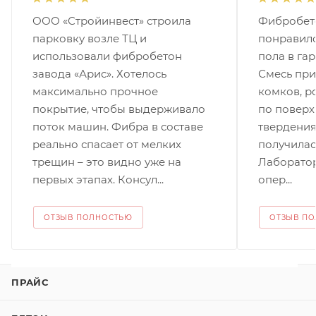
ООО «Стройинвест» строила
Фибробето
парковку возле ТЦ и
понравилс
использовали фибробетон
пола в га
завода «Арис». Хотелось
Смесь при
максимально прочное
комков, р
покрытие, чтобы выдерживало
по поверх
поток машин. Фибра в составе
твердения
реально спасает от мелких
получилась
трещин – это видно уже на
Лаборатор
РАССЧИТАТЬ ДОСТАВКУ
первых этапах. Консул...
опер...
ОТЗЫВ ПОЛНОСТЬЮ
ОТЗЫВ П
ПРАЙС