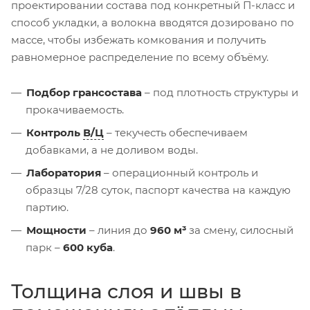
проектировании состава под конкретный П-класс и
способ укладки, а волокна вводятся дозировано по
массе, чтобы избежать комкования и получить
равномерное распределение по всему объёму.
Подбор грансостава
– под плотность структуры и
прокачиваемость.
Контроль
В/Ц
– текучесть обеспечиваем
добавками, а не доливом воды.
Лаборатория
– операционный контроль и
образцы 7/28 суток, паспорт качества на каждую
партию.
Мощности
– линия до
960 м³
за смену, силосный
парк –
600 куба
.
Толщина слоя и швы в