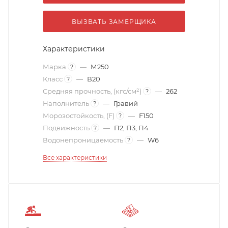
ВЫЗВАТЬ ЗАМЕРЩИКА
Характеристики
Марка
—
М250
?
Класс
—
В20
?
Средняя прочность, (кгс/см²)
—
262
?
Наполнитель
—
Гравий
?
Морозостойкость, (F)
—
F150
?
Подвижность
—
П2, П3, П4
?
Водонепроницаемость
—
W6
?
Все характеристики