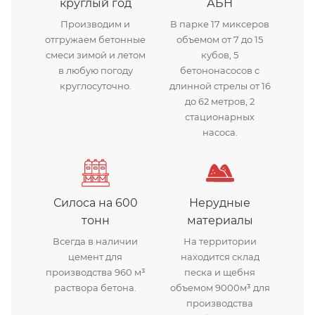
круглый год
АБН
Производим и
В парке 17 миксеров
отгружаем бетонные
объемом от 7 до 15
смеси зимой и летом
кубов, 5
в любую погоду
бетононасосов с
круглосуточно.
длинной стрелы от 16
до 62 метров, 2
стационарных
насоса.
Силоса на 600
Нерудные
тонн
материалы
Всегда в наличии
На территории
цемент для
находится склад
производства 960 м³
песка и щебня
раствора бетона.
объемом 9000м³ для
производства