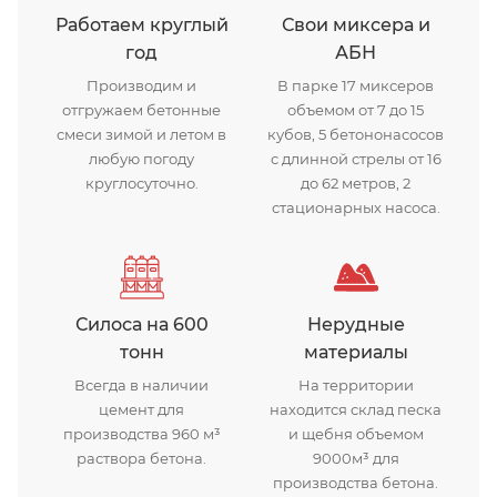
Работаем круглый
Свои миксера и
год
АБН
Производим и
В парке 17 миксеров
отгружаем бетонные
объемом от 7 до 15
смеси зимой и летом в
кубов, 5 бетононасосов
любую погоду
с длинной стрелы от 16
круглосуточно.
до 62 метров, 2
стационарных насоса.
Силоса на 600
Нерудные
тонн
материалы
Всегда в наличии
На территории
цемент для
находится склад песка
производства 960 м³
и щебня объемом
раствора бетона.
9000м³ для
производства бетона.