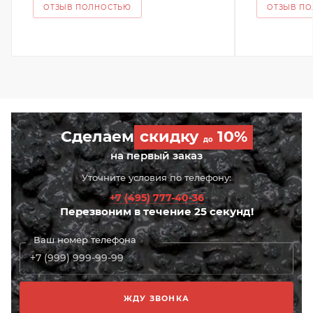
ОТЗЫВ ПОЛНОСТЬЮ
ОТЗЫВ П
Сделаем
скидку
10%
до
на первый заказ
Уточните условия по телефону:
+7 (495) 777-40-36
Перезвоним в течение 25 секунд!
Ваш номер телефона