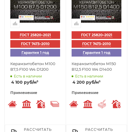
ГОСТ 25820–2021
ГОСТ 25820–2021
ГОСТ 7473–2010
ГОСТ 7473–2010
Гарантия 1 год
Гарантия 1 год
Керамзитобетон М100
Керамзитобетон М150
В7,5 F100 W4 D1200
В12,5 F100 W4 D1400
Есть в наличии
Есть в наличии
4 100
руб
/м³
4 200
руб
/м³
Применение
Применение
Устройство кровли
Заливка стилобата
Низкая теплопроводность
Заполнитель утеплитель
Устройство кровли
Заливка стилоба
Заливка п
Низк
РАССЧИТАТЬ
РАССЧИТАТЬ