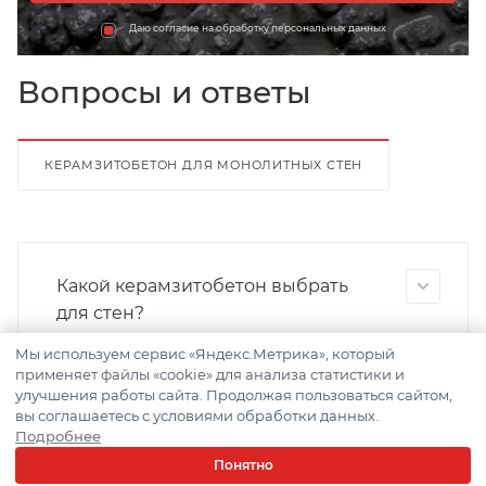
Даю согласие на обработку персональных данных
Вопросы и ответы
КЕРАМЗИТОБЕТОН ДЛЯ МОНОЛИТНЫХ СТЕН
Какой керамзитобетон выбрать
для стен?
Мы используем сервис «Яндекс.Метрика», который
применяет файлы «cookie» для анализа статистики и
улучшения работы сайта. Продолжая пользоваться сайтом,
Можно ли использовать
вы соглашаетесь с условиями обработки данных.
керамзитобетон для монолитных
Подробнее
стен?
Понятно