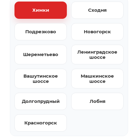
Химки
Сходня
Подрезково
Новогорск
Ленинградское
Шереметьево
шоссе
Вашутинское
Машкинское
шоссе
шоссе
Долгопрудный
Лобня
Красногорск