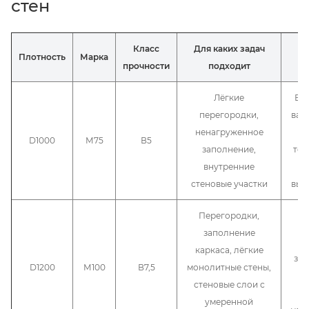
стен
Класс
Для каких задач
Плотность
Марка
Ре
прочности
подходит
Лёгкие
Выб
перегородки,
важ
ненагруженное
D1000
М75
В5
заполнение,
теп
внутренние
стеновые участки
выс
Перегородки,
П
заполнение
б
каркаса, лёгкие
зад
D1200
М100
В7,5
монолитные стены,
б
стеновые слои с
п
умеренной