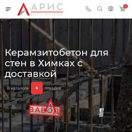
0
Керамзитобетон для
стен в Химках с
ПРИМЕНЕНИЕ
доставкой
В каталоге
товаров
6
ГОСТ
ДОСТАВКА
ЗАВОД
ЦЕНА