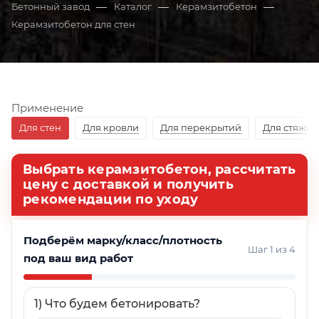
—
—
—
Бетонный завод
Каталог
Керамзитобетон
Керамзитобетон для стен
Применение
Для стен
Для кровли
Для перекрытий
Для стяжки
Выбрать керамзитобетон, рассчитать
цену с доставкой и получить
рекомендации по уходу
Подберём марку/класс/плотность
Шаг 1 из 4
под ваш вид работ
1) Что будем бетонировать?