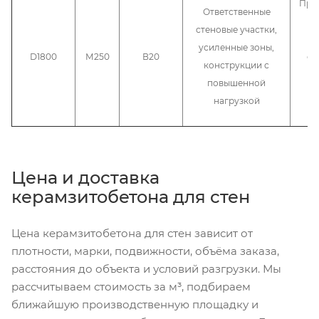
При
Ответственные
п
стеновые участки,
усиленные зоны,
D1800
М250
В20
об
конструкции с
т
повышенной
нагрузкой
Цена и доставка
керамзитобетона для стен
Цена керамзитобетона для стен зависит от
плотности, марки, подвижности, объёма заказа,
расстояния до объекта и условий разгрузки. Мы
рассчитываем стоимость за м³, подбираем
ближайшую производственную площадку и