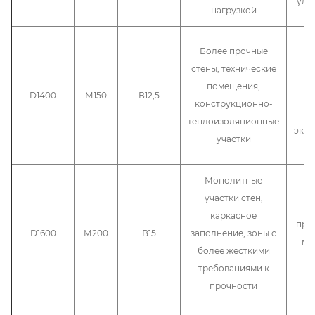
удо
нагрузкой
Ис
Более прочные
ес
стены, технические
с
помещения,
D1400
М150
В12,5
в
конструкционно-
п
теплоизоляционные
экс
участки
Монолитные
В
участки стен,
пр
каркасное
про
D1600
М200
В15
заполнение, зоны с
ма
более жёсткими
требованиями к
к
прочности