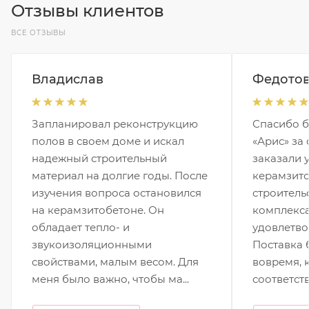
Отзывы клиентов
ВСЕ ОТЗЫВЫ
Владислав
Федотов
Запланировал реконструкцию
Спасибо б
полов в своем доме и искал
«Арис» за
надежный строительный
заказали у
материал на долгие годы. После
керамзито
изучения вопроса остановился
строитель
на керамзитобетоне. Он
комплекса
обладает тепло- и
удовлетво
звукоизоляционными
Поставка 
свойствами, малым весом. Для
вовремя, 
меня было важно, чтобы ма...
соответств