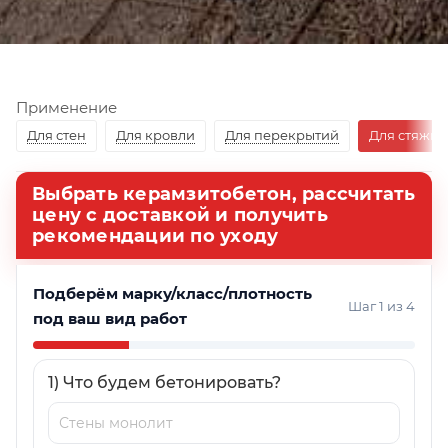
Применение
Для стен
Для кровли
Для перекрытий
Для стяжки
Выбрать керамзитобетон, рассчитать
цену с доставкой и получить
рекомендации по уходу
Подберём марку/класс/плотность
Шаг 1 из 4
под ваш вид работ
1) Что будем бетонировать?