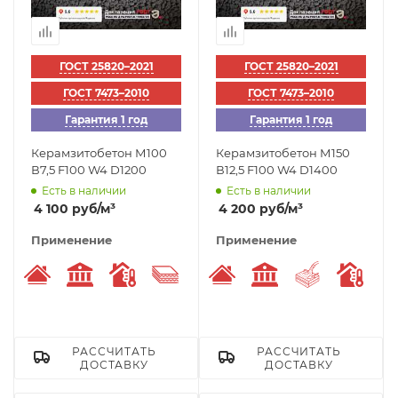
ГОСТ 25820–2021
ГОСТ 25820–2021
ГОСТ 7473–2010
ГОСТ 7473–2010
Гарантия 1 год
Гарантия 1 год
Керамзитобетон М100
Керамзитобетон М150
В7,5 F100 W4 D1200
В12,5 F100 W4 D1400
Есть в наличии
Есть в наличии
4 100
руб
/м³
4 200
руб
/м³
Применение
Применение
Устройство кровли
Заливка стилобата
Низкая теплопроводность
Заполнитель утеплитель
Устройство кровли
Заливка стилоба
Заливка п
Низк
РАССЧИТАТЬ
РАССЧИТАТЬ
ДОСТАВКУ
ДОСТАВКУ