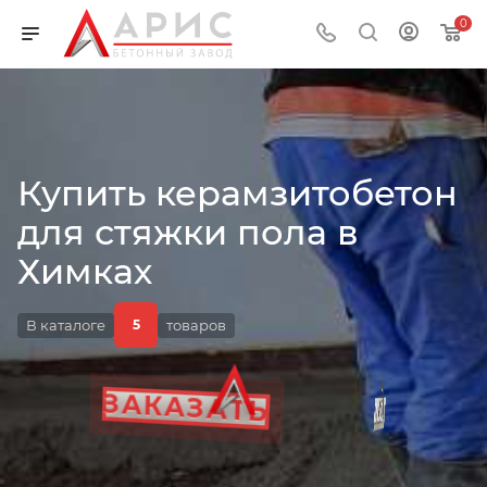
0
Купить керамзитобетон
для стяжки пола в
ПРИМЕНЕНИЕ
Химках
В каталоге
товаров
5
ГОСТ
ДОСТАВКА
ЗАКАЗАТЬ
ЦЕНА