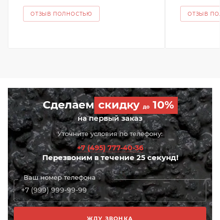
ОТЗЫВ ПОЛНОСТЬЮ
ОТЗЫВ П
Сделаем
скидку
10%
до
на первый заказ
Уточните условия по телефону:
+7 (495) 777-40-36
Перезвоним в течение 25 секунд!
Ваш номер телефона