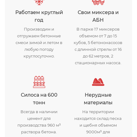
Работаем круглый
Свои миксера и
год
АБН
Производим и
В парке 17 миксеров
отгружаем бетонные
объемом от 7 до 15
смеси зимой и летом в
кубов, 5 бетононасосов
любую погоду
с длинной стрелы от 16
круглосуточно.
до 62 метров, 2
стационарных насоса.
Силоса на 600
Нерудные
тонн
материалы
Всегда в наличии
На территории
цемент для
находится склад песка
производства 960 м³
и щебня объемом
раствора бетона.
9000м³ для