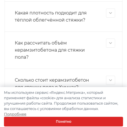
Какая плотность подходит для
тёплой облегчённой стяжки?
Как рассчитать объём
керамзитобетона для стяжки
пола?
Сколько стоит керамзитобетон
для стяжки пола в Химках?
Мы используем сервис «Яндекс.Метрика», который
применяет файлы «cookie» для анализа статистики и
улучшения работы сайта. Продолжая пользоваться сайтом,
вы соглашаетесь с условиями обработки данных.
Чем керамзитобетонная стяжка
Подробнее
отличается от обычной цементно-
Понятно
песчаной?