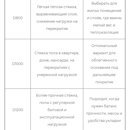
Выбирать для
Лёгкая тёплая стяжка,
жилых помещений
выравнивающий слой,
D800
и слоёв, где важны
снижение нагрузки на
малый вес и
перекрытие
теплоизоляция
Оптимальный
Стяжка пола в квартире,
вариант для
доме, мансарде, на
облегчённого
D1000
перекрытиях с
основания под
умеренной нагрузкой
дальнейшее
покрытие
Более прочная стяжка,
Подходит, когда
полы с регулярной
нужен баланс
D1200
бытовой и
прочности, массы и
эксплуатационной
удобства укладки
нагрузкой