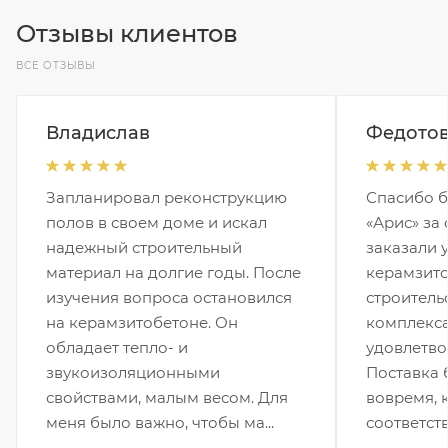
Отзывы клиентов
ВСЕ ОТЗЫВЫ
Владислав
Федотов
Запланировал реконструкцию
Спасибо б
полов в своем доме и искал
«Арис» за
надежный строительный
заказали у
материал на долгие годы. После
керамзито
изучения вопроса остановился
строитель
на керамзитобетоне. Он
комплекса
обладает тепло- и
удовлетво
звукоизоляционными
Поставка 
свойствами, малым весом. Для
вовремя, 
меня было важно, чтобы ма...
соответств