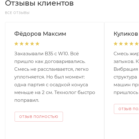
Отзывы клиентов
ВСЕ ОТЗЫВЫ
Фёдоров Максим
Куликов
Заказывали В35 с W10. Всё
Смесь жир
пришло как договаривались.
затыков. К
Смесь не расслаивается, легко
Вибрация
уплотняется. Но был момент:
структура
одна партия с осадкой конуса
машин при
меньше на 2 см. Технолог быстро
пришлось 
поправил.
ОТЗЫВ П
РАССЧИТАТЬ ДОСТАВКУ
ОТЗЫВ ПОЛНОСТЬЮ