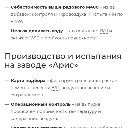
Себестоимость выше рядового М400
– из-за
добавок, контроля микровоздуха и испытаний по
F2/W.
Нельзя доливать воду
– это повышает
В/Ц
и
снижает W10 и стойкость поверхности.
Производство и испытания
на заводе «Арис»
Карта подбора
– фиксирует грансостав, расход
цемента, целевой
В/Ц
, воздухововлечение и
сохраняемость.
Операционный контроль
– на выпуске
проверяем подвижность, температуру и
содержание воздуха.
Уплотнение структуры
– по заданию добавляем