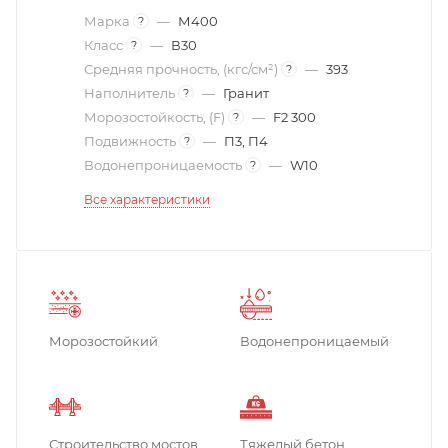
Марка
—
М400
?
Класс
—
В30
?
Средняя прочность, (кгс/см²)
—
393
?
Наполнитель
—
Гранит
?
Морозостойкость, (F)
—
F2 300
?
Подвижность
—
П3, П4
?
Водонепроницаемость
—
W10
?
Все характеристики
Морозостойкий
Водонепроницаемый
Строительство мостов
Тяжелый бетон