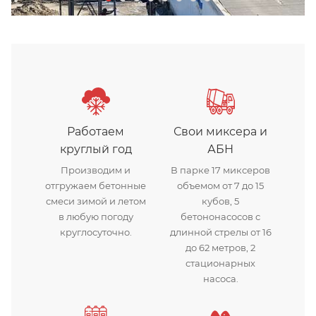
Бетонный завод Арис в Хим
Работаем
Свои миксера и
круглый год
АБН
Производим и
В парке 17 миксеров
отгружаем бетонные
объемом от 7 до 15
смеси зимой и летом
кубов, 5
в любую погоду
бетононасосов с
круглосуточно.
длинной стрелы от 16
до 62 метров, 2
стационарных
насоса.