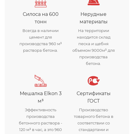
Силоса на 600
Нерудные
тонн
материалы
Всегда в наличии
На территории
цемент для
находится склад
производства 960 м³
песка и щебня
раствора бетона.
объемом 9000м³ для
производства
бетона.
Мешалка Elkon 3
Сертификаты
м³
ГОСТ
Эффективность
Производство
производства
товарного бетона в
бетонного раствора -
соответствии со
120 м³ в час, а это 960
стандартами и