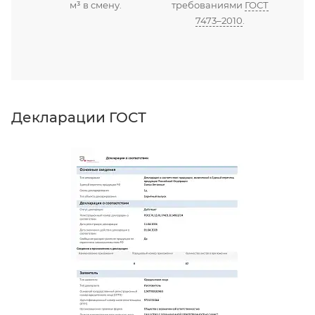
м³ в смену.
требованиями
ГОСТ
7473–2010
.
Декларации ГОСТ
Д