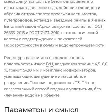
смесь для участков, где бетон одновременно
испытывает давление льда, действие хлоридов и
абразив от транспорта: проезжая часть мостов,
путепроводов, эстакад и въездные рампы в Химках.
Бетонный завод «Арис» выпускает состав по
ГОСТ
26633–2015
и
ГОСТ 7473–2010
, с технологической
картой и подтверждением показателей
морозостойкости
в солях
и водонепроницаемости.
Рецептура рассчитана на долговечность
поверхности: низкое
В/Ц
, воздухововлечение 4,5–6,0
%, гранит 5–20 мм и комплекс модификаторов,
уменьшающих шелушение и масштабное
разрушение. Типовая подвижность П3–П4 под
согласованный способ подачи и уплотнения, без
«лечения» водой на объекте.
Параметры и смысл