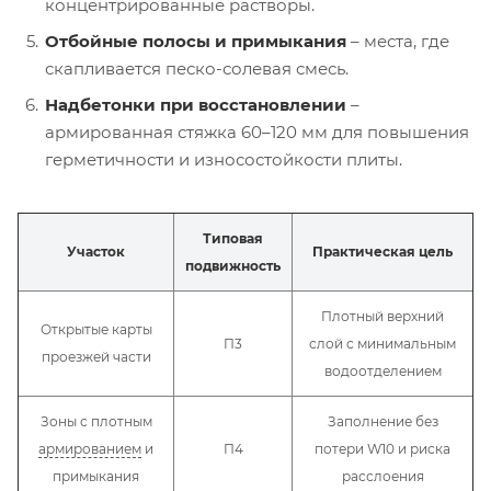
концентрированные растворы.
Отбойные полосы и примыкания
– места, где
скапливается песко-солевая смесь.
Надбетонки при восстановлении
–
армированная стяжка 60–120 мм для повышения
герметичности и износостойкости плиты.
Типовая
Участок
Практическая цель
подвижность
Плотный верхний
Открытые карты
П3
слой с минимальным
проезжей части
водоотделением
Зоны с плотным
Заполнение без
армированием
и
П4
потери W10 и риска
примыкания
расслоения