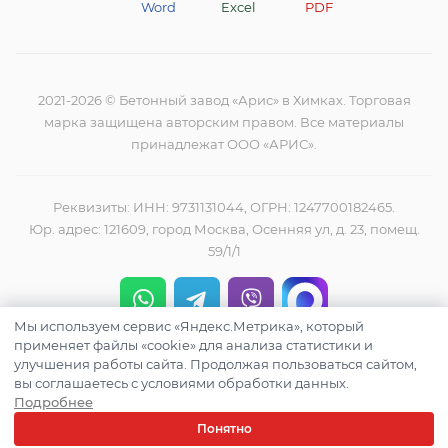
Word
Excel
PDF
2021-2026 © Бетонный завод «Арис» в Химках. Торговая
марка защищена авторским правом. Все материалы
принадлежат ООО «АРИС».
Реквизиты: ИНН: 9731131044, ОГРН: 1247700182465.
Юр. адрес: 121609, город Москва, Осенняя ул, д. 23, помещ.
59/1/1
Мы используем сервис «Яндекс.Метрика», который
Режим работы завода:
круглосуточно, без выходных.
применяет файлы «cookie» для анализа статистики и
улучшения работы сайта. Продолжая пользоваться сайтом,
Режим работы лаборатории:
с 8:00–17:00, без перерыва,
вы соглашаетесь с условиями обработки данных.
выходной – воскресенье.
Подробнее
Понятно