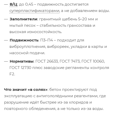
В/Ц
: до 0,45 – подвижность достигается
суперпластификаторами
, а не добавлением воды.
Заполнители
: гранитный щебень 5–20 мм и
мытый песок – стабильность грансостава и
высокая износостойкость.
Подвижность
: П3–П4 – подходит для
виброуплотнения, виброреек, укладки в карты и
насосной подачи.
Нормативы
: ГОСТ 26633, ГОСТ 7473, ГОСТ 10060,
ГОСТ 12730 плюс заводские регламенты контроля
F2.
Что значит «в солях»
: бетон проектируют под
эксплуатацию с антигололёдными реагентами, где
разрушение идёт быстрее из-за хлоридов и
повторного обледенения, а не только из-за воды.